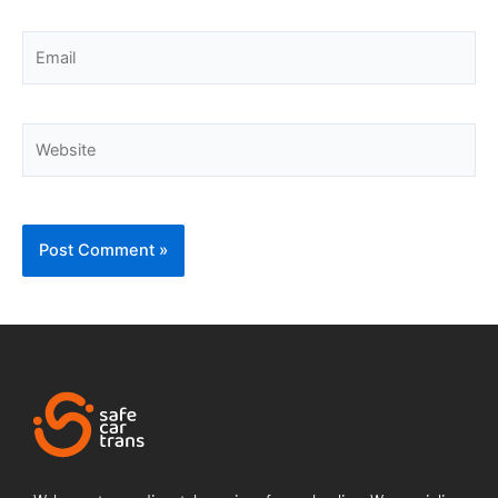
Email
Website