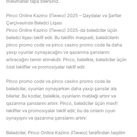
məlumatlar tapa bilərsiniz.
Pinco Online Kazino (Пинко) 2025 – Qaydalar və Şərtlər
Çərçivəsində Bələdci Liqası
Pinco Online Kazino (Пинко) 2025-da bələdcilər üçün
belədci liqası təklif edir. Bu təklifin məqsədi, bələdcilərin
pinco promo code və pinco casino promo code ilə daha
yaxşı oyunlar oynayacağını və qazanma şanslarını
artıracağını təmin etməkdir. Pinco, beləliklə, bələdcilər üçün
özel təkliflər və promosiyalar təklif edir.
Pinco promo code və pinco casino promo code ilə
bələdcilər, oyunları oynayarkən daha yaxşı şanslar ala
bilərlər. Bu kodlar, beləliklə, oyunların məbləği artırır və
qazanma şanslarını artırır. Pinco, bələdcilər üçün məxfi
təkliflər və promosiyalar təklif edir, bu da onların oyun
oynayışını və qazanma şanslarını artırır.
Bələdcilər, Pinco Online Kazino (Пинко) tərəfindən təqdim