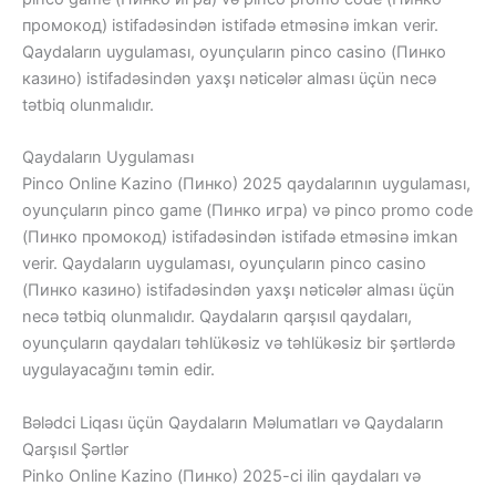
промокод) istifadəsindən istifadə etməsinə imkan verir.
Qaydaların uygulaması, oyunçuların pinco casino (Пинко
казино) istifadəsindən yaxşı nəticələr alması üçün necə
tətbiq olunmalıdır.
Qaydaların Uygulaması
Pinco Online Kazino (Пинко) 2025 qaydalarının uygulaması,
oyunçuların pinco game (Пинко игра) və pinco promo code
(Пинко промокод) istifadəsindən istifadə etməsinə imkan
verir. Qaydaların uygulaması, oyunçuların pinco casino
(Пинко казино) istifadəsindən yaxşı nəticələr alması üçün
necə tətbiq olunmalıdır. Qaydaların qarşısıl qaydaları,
oyunçuların qaydaları təhlükəsiz və təhlükəsiz bir şərtlərdə
uygulayacağını təmin edir.
Bələdci Liqası üçün Qaydaların Məlumatları və Qaydaların
Qarşısıl Şərtlər
Pinko Online Kazino (Пинко) 2025-ci ilin qaydaları və