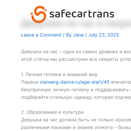
Skip
to
content
Девушки на час и секр
Leave a Comment
/ By
Jana
/
July 23, 2025
Девушки на час – одна из самых древних и в
этой статье мы рассмотрим все секреты успех
1. Личная гигиена и внешний вид
Первое
vianserg-dance.ru/age-start/45
впечатле
безупречную личную гигиену и поддерживать 
подбирайте стильную одежду, которая подчер
2. Образование и культура
Девушка на час должна быть не только красив
различными языками и знание этикета – боль