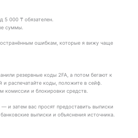
 5 000 ₸ обязателен.
ые суммы.
ространённым ошибкам, которые я вижу чаще
анили резервные коды 2FA, а потом бегают к
 и распечатайте коды, положите в сейф.
м комиссии и блокировки средств.
 — и затем вас просят предоставить выписки
банковские выписки и объяснения источника.