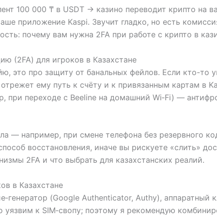
нт 100 000 ₸ в USDT → казино переводит крипто на ва
аше приложение Kaspi. Звучит гладко, но есть комисс
ость: почему вам нужна 2FA при работе с крипто в каз
ю (2FA) для игроков в Казахстане
анойю, это про защиту от банальных фейлов. Если кто-то
 отрежет ему путь к счёту и к привязанным картам в K
, при переходе с Beeline на домашний Wi‑Fi) — антифро
ала — например, при смене телефона без резервного к
способ восстановления, иначе вы рискуете «слить» дос
измы 2FA и что выбрать для казахстанских реалий.
ов в Казахстане
‑генератор (Google Authenticator, Authy), аппаратный 
, но уязвим к SIM‑свопу; поэтому я рекомендую комбин