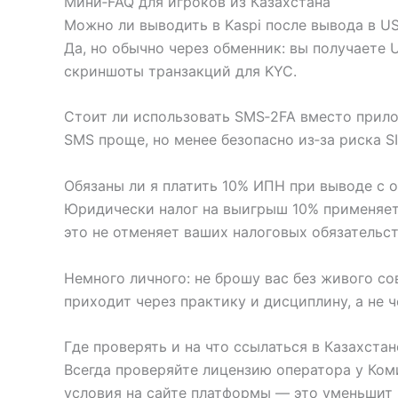
Мини‑FAQ для игроков из Казахстана
Можно ли выводить в Kaspi после вывода в U
Да, но обычно через обменник: вы получаете 
скриншоты транзакций для KYC.
Стоит ли использовать SMS‑2FA вместо прило
SMS проще, но менее безопасно из‑за риска S
Обязаны ли я платить 10% ИПН при выводе с 
Юридически налог на выигрыш 10% применяетс
это не отменяет ваших налоговых обязательс
Немного личного: не брошу вас без живого с
приходит через практику и дисциплину, а не 
Где проверять и на что ссылаться в Казахста
Всегда проверяйте лицензию оператора у Коми
условия на сайте платформы — это уменьшит