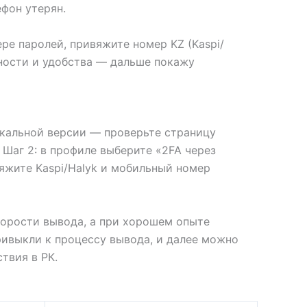
ефон утерян.
ре паролей, привяжите номер KZ (Kaspi/
сности и удобства — дальше покажу
окальной версии — проверьте страницу
 Шаг 2: в профиле выберите «2FA через
вяжите Kaspi/Halyk и мобильный номер
корости вывода, а при хорошем опыте
ривыкли к процессу вывода, и далее можно
твия в РК.