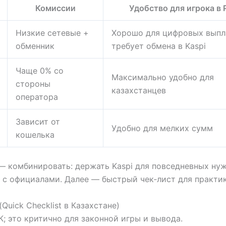
Комиссии
Удобство для игрока в 
Низкие сетевые +
Хорошо для цифровых выпл
обменник
требует обмена в Kaspi
Чаще 0% со
Максимально удобно для
стороны
казахстанцев
оператора
Зависит от
Удобно для мелких сумм
кошелька
 — комбинировать: держать Kaspi для повседневных ну
е с официалами. Далее — быстрый чек‑лист для практик
Quick Checklist в Казахстане)
; это критично для законной игры и вывода.