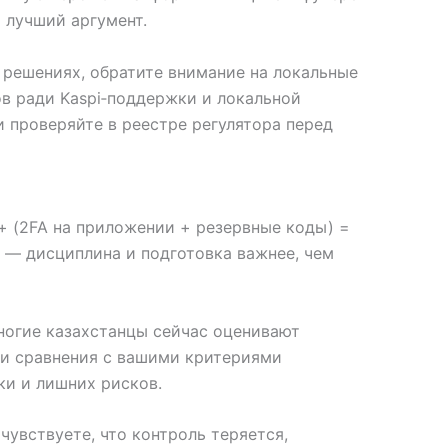
 лучший аргумент.
 решениях, обратите внимание на локальные
в ради Kaspi‑поддержки и локальной
 и проверяйте в реестре регулятора перед
+ (2FA на приложении + резервные коды) =
 — дисциплина и подготовка важнее, чем
многие казахстанцы сейчас оценивают
и и сравнения с вашими критериями
ки и лишних рисков.
чувствуете, что контроль теряется,