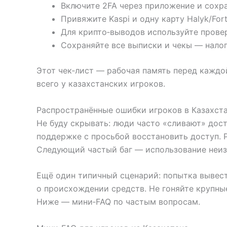
Включите 2FA через приложение и сохр
Привяжите Kaspi и одну карту Halyk/Fort
Для крипто‑выводов используйте прове
Сохраняйте все выписки и чекы — налог
Этот чек‑лист — рабочая память перед кажд
всего у казахстанских игроков.
Распространённые ошибки игроков в Казахста
Не буду скрывать: люди часто «сливают» дост
поддержке с просьбой восстановить доступ. Р
Следующий частый баг — использование неизв
Ещё один типичный сценарий: попытка вывест
о происхождении средств. Не гоняйте крупны
Ниже — мини‑FAQ по частым вопросам.