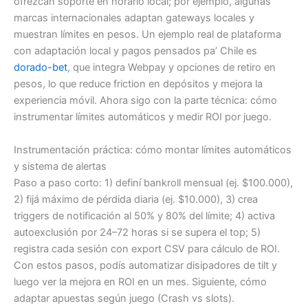
ofrezcan soporte en horario local; por ejemplo, algunas
marcas internacionales adaptan gateways locales y
muestran límites en pesos. Un ejemplo real de plataforma
con adaptación local y pagos pensados pa’ Chile es
dorado-bet
, que integra Webpay y opciones de retiro en
pesos, lo que reduce friction en depósitos y mejora la
experiencia móvil. Ahora sigo con la parte técnica: cómo
instrumentar límites automáticos y medir ROI por juego.
Instrumentación práctica: cómo montar límites automáticos
y sistema de alertas
Paso a paso corto: 1) definí bankroll mensual (ej. $100.000),
2) fijá máximo de pérdida diaria (ej. $10.000), 3) crea
triggers de notificación al 50% y 80% del límite; 4) activa
autoexclusión por 24–72 horas si se supera el top; 5)
registra cada sesión con export CSV para cálculo de ROI.
Con estos pasos, podís automatizar disipadores de tilt y
luego ver la mejora en ROI en un mes. Siguiente, cómo
adaptar apuestas según juego (Crash vs slots).