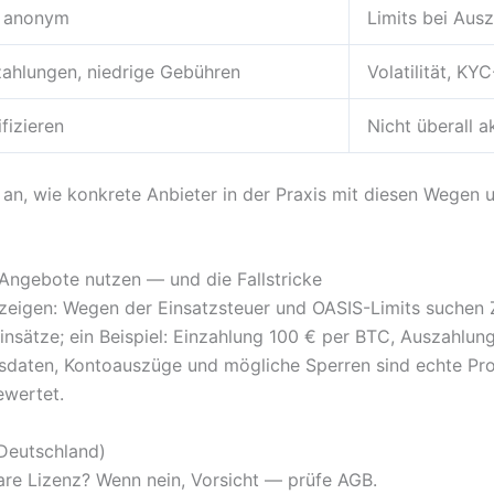
, anonym
Limits bei Aus
zahlungen, niedrige Gebühren
Volatilität, KY
fizieren
Nicht überall a
s an, wie konkrete Anbieter in der Praxis mit diesen Wege
Angebote nutzen — und die Fallstricke
n zeigen: Wegen der Einsatzsteuer und OASIS-Limits suchen 
insätze; ein Beispiel: Einzahlung 100 € per BTC, Auszahlu
ngsdaten, Kontoauszüge und mögliche Sperren sind echte Pr
ewertet.
 Deutschland)
are Lizenz? Wenn nein, Vorsicht — prüfe AGB.