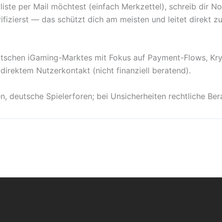
iste per Mail möchtest (einfach Merkzettel), schreib dir 
fizierst — das schützt dich am meisten und leitet direkt z
tschen iGaming-Marktes mit Fokus auf Payment-Flows, Kryp
irektem Nutzerkontakt (nicht finanziell beratend).
, deutsche Spielerforen; bei Unsicherheiten rechtliche Ber