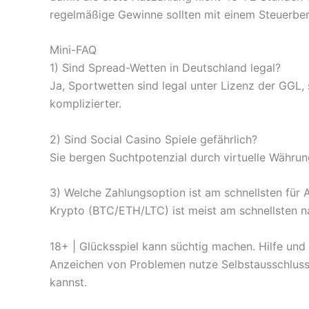
regelmäßige Gewinne sollten mit einem Steuerbe
Mini-FAQ
1) Sind Spread-Wetten in Deutschland legal?
Ja, Sportwetten sind legal unter Lizenz der GGL, 
komplizierter.
2) Sind Social Casino Spiele gefährlich?
Sie bergen Suchtpotenzial durch virtuelle Währun
3) Welche Zahlungsoption ist am schnellsten für
Krypto (BTC/ETH/LTC) ist meist am schnellsten nac
18+ | Glücksspiel kann süchtig machen. Hilfe und
Anzeichen von Problemen nutze Selbstausschluss
kannst.