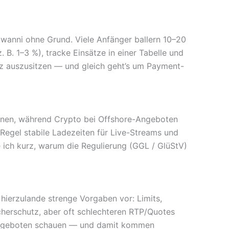
 Zwanni ohne Grund. Viele Anfänger ballern 10–20
 B. 1–3 %), tracke Einsätze in einer Tabelle und
ianz auszusitzen — und gleich geht’s um Payment-
ionen, während Crypto bei Offshore-Angeboten
Regel stabile Ladezeiten für Live-Streams und
 ich kurz, warum die Regulierung (GGL / GlüStV)
hierzulande strenge Vorgaben vor: Limits,
cherschutz, aber oft schlechteren RTP/Quotes
d-Angeboten schauen — und damit kommen