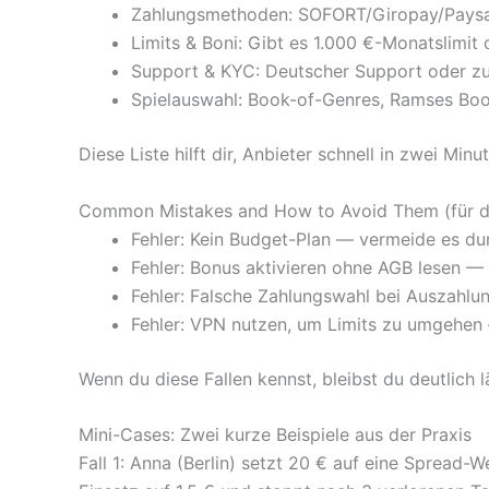
Zahlungsmethoden: SOFORT/Giropay/Paysaf
Limits & Boni: Gibt es 1.000 €-Monatslimi
Support & KYC: Deutscher Support oder z
Spielauswahl: Book-of-Genres, Ramses Boo
Diese Liste hilft dir, Anbieter schnell in zwei M
Common Mistakes and How to Avoid Them (für de
Fehler: Kein Budget-Plan — vermeide es dur
Fehler: Bonus aktivieren ohne AGB lesen — 
Fehler: Falsche Zahlungswahl bei Auszahlu
Fehler: VPN nutzen, um Limits zu umgehen 
Wenn du diese Fallen kennst, bleibst du deutlich 
Mini-Cases: Zwei kurze Beispiele aus der Praxis
Fall 1: Anna (Berlin) setzt 20 € auf eine Spread-We