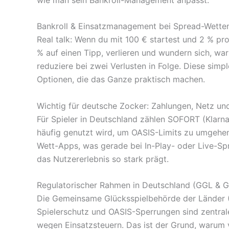
Bankroll & Einsatzmanagement bei Spread-Wetten
Real talk: Wenn du mit 100 € startest und 2 % pro
% auf einen Tipp, verlieren und wundern sich, war
reduziere bei zwei Verlusten in Folge. Diese simp
Optionen, die das Ganze praktisch machen.
Wichtig für deutsche Zocker: Zahlungen, Netz un
Für Spieler in Deutschland zählen SOFORT (Klar
häufig genutzt wird, um OASIS-Limits zu umgehen
Wett-Apps, was gerade bei In-Play- oder Live-Spr
das Nutzererlebnis so stark prägt.
Regulatorischer Rahmen in Deutschland (GGL & 
Die Gemeinsame Glücksspielbehörde der Länder (G
Spielerschutz und OASIS-Sperrungen sind zentrale
wegen Einsatzsteuern. Das ist der Grund, warum