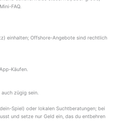
Mini-FAQ.
tz) einhalten; Offshore-Angebote sind rechtlich
-App-Käufen.
 auch zügig sein.
dein-Spiel) oder lokalen Suchtberatungen; bei
sst und setze nur Geld ein, das du entbehren