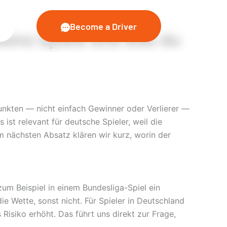
Become a Driver
asino Spiele und was du
Punkten — nicht einfach Gewinner oder Verlierer —
 ist relevant für deutsche Spieler, weil die
m nächsten Absatz klären wir kurz, worin der
zum Beispiel in einem Bundesliga-Spiel ein
 Wette, sonst nicht. Für Spieler in Deutschland
isiko erhöht. Das führt uns direkt zur Frage,