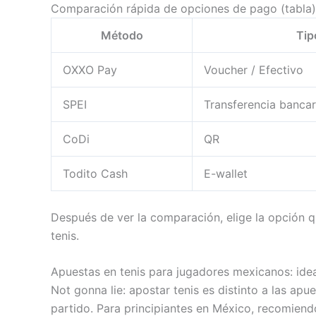
Comparación rápida de opciones de pago (tabla)
Método
Tip
OXXO Pay
Voucher / Efectivo
SPEI
Transferencia bancar
CoDi
QR
Todito Cash
E-wallet
Después de ver la comparación, elige la opción q
tenis.
Apuestas en tenis para jugadores mexicanos: idea
Not gonna lie: apostar tenis es distinto a las ap
partido. Para principiantes en México, recomien