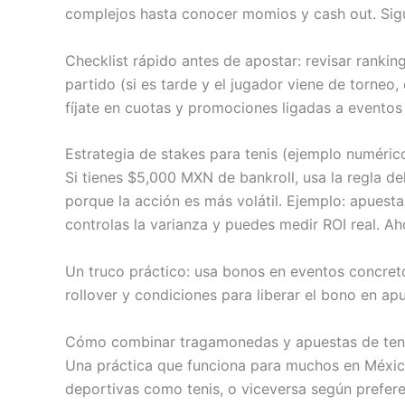
complejos hasta conocer momios y cash out. Sig
Checklist rápido antes de apostar: revisar ranking 
partido (si es tarde y el jugador viene de torneo
fíjate en cuotas y promociones ligadas a eventos
Estrategia de stakes para tenis (ejemplo numéri
Si tienes $5,000 MXN de bankroll, usa la regla 
porque la acción es más volátil. Ejemplo: apues
controlas la varianza y puedes medir ROI real. 
Un truco práctico: usa bonos en eventos concreto
rollover y condiciones para liberar el bono en a
Cómo combinar tragamonedas y apuestas de teni
Una práctica que funciona para muchos en México
deportivas como tenis, o viceversa según prefere