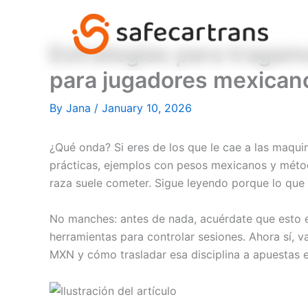
Skip
to
content
Estrategias para tragam
para jugadores mexican
By
Jana
/
January 10, 2026
¿Qué onda? Si eres de los que le cae a las maquin
prácticas, ejemplos con pesos mexicanos y métod
raza suele cometer. Sigue leyendo porque lo que 
No manches: antes de nada, acuérdate que esto e
herramientas para controlar sesiones. Ahora sí, 
MXN y cómo trasladar esa disciplina a apuestas 