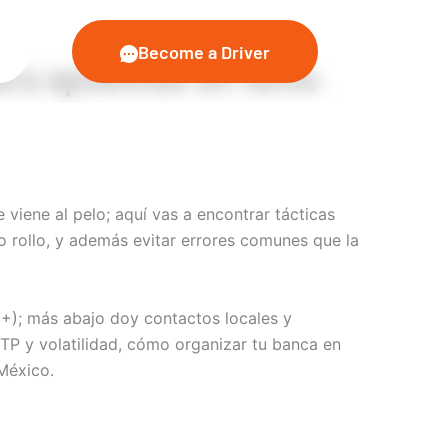
Become a Driver
ara apuestas en tenis
 viene al pelo; aquí vas a encontrar tácticas
 rollo, y además evitar errores comunes que la
+); más abajo doy contactos locales y
TP y volatilidad, cómo organizar tu banca en
México.