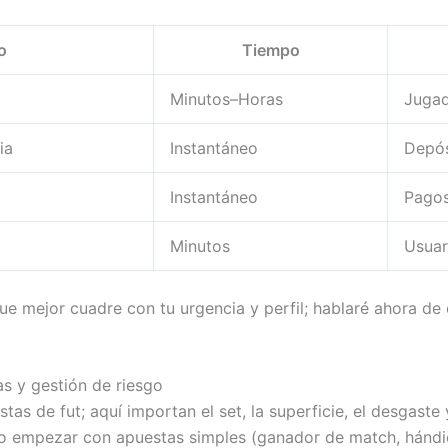
o
Tiempo
Minutos–Horas
Jugad
ia
Instantáneo
Depós
Instantáneo
Pagos
Minutos
Usuar
ue mejor cuadre con tu urgencia y perfil; hablaré ahora de
s y gestión de riesgo
uestas de fut; aquí importan el set, la superficie, el desga
do empezar con apuestas simples (ganador de match, hándic