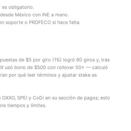
 es obligatorio.
r desde México con INE a mano.
con soporte o PROFECO si hace falta.
stas de $5 por giro (1%) logró 80 giros y, tras
CDMX usó bono de $500 con rollover 50× — calculó
an por qué leer términos y ajustar stake es
an OXXO, SPEI y CoDi en su sección de pagos; esto
bre tiempos y límites.