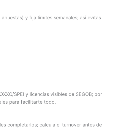
puestas) y fija límites semanales; así evitas
OXXO/SPEI y licencias visibles de SEGOB; por
es para facilitarte todo.
es completarlos; calcula el turnover antes de