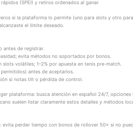
rápidos (SPEI) y retiros ordenados al ganar.
s si la plataforma lo permite (uno para slots y otro para a
lcanzaste el límite deseado.
o antes de registrar.
esidad; evita métodos no soportados por bonos.
 slots volátiles; 1–2% por apuesta en tenis pre-match.
 permitidos) antes de aceptarlos.
ón si notas tilt o pérdida de control.
er plataforma: busca atención en español 24/7, opciones 
no suelen listar claramente estos detalles y métodos local
o: evita perder tiempo con bonos de rollover 50× si no pued