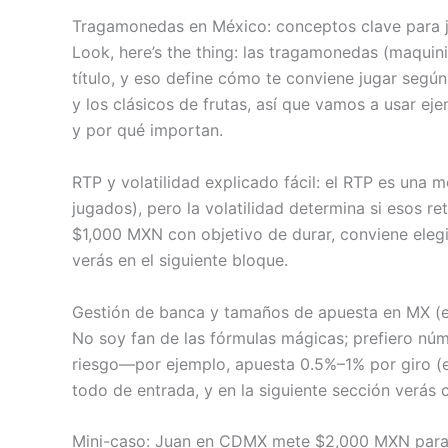
Tragamonedas en México: conceptos clave para 
Look, here’s the thing: las tragamonedas (maquinit
título, y eso define cómo te conviene jugar segú
y los clásicos de frutas, así que vamos a usar e
y por qué importan.
RTP y volatilidad explicado fácil: el RTP es una 
jugados), pero la volatilidad determina si esos 
$1,000 MXN con objetivo de durar, conviene elegi
verás en el siguiente bloque.
Gestión de banca y tamaños de apuesta en MX (e
No soy fan de las fórmulas mágicas; prefiero núm
riesgo—por ejemplo, apuesta 0.5%–1% por giro (es
todo de entrada, y en la siguiente sección verás 
Mini-caso: Juan en CDMX mete $2,000 MXN para pr