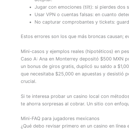
Jugar con emociones (tilt): si pierdes dos s
Usar VPN o cuentas falsas: en cuanto dete
No capturar comprobantes y tickets: guarda
Estos errores son los que más broncas causan; ev
Mini-casos y ejemplos reales (hipotéticos) en pe
Caso A: Ana en Monterrey depositó $500 MXN por
un bonus de giros gratis, duplicó su saldo a $1
que necesitaba $25,000 en apuestas y desistió po
crucial.
Si te interesa probar un casino local con método
te ahorra sorpresas al cobrar. Un sitio con enfoqu
Mini-FAQ para jugadores mexicanos
¿Qué debo revisar primero en un casino en línea