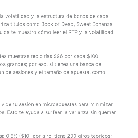
 la volatilidad y la estructura de bonos de cada
ioriza títulos como Book of Dead, Sweet Bonanza
ida te muestro cómo leer el RTP y la volatilidad
ndes muestras recibirías $96 por cada $100
os grandes; por eso, si tienes una banca de
ión de sesiones y el tamaño de apuesta, como
divide tu sesión en microapuestas para minimizar
s. Esto te ayuda a surfear la varianza sin quemar
 0.5% ($10) por giro, tiene 200 giros teoricos;