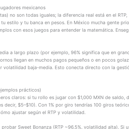
jugadores mexicanos
as) no son todas iguales; la diferencia real está en el RTP,
n tu estilo y tu banca en pesos. En México mucha gente pr
jemplos con esos juegos para entender la matemática. Ensegu
media a largo plazo (por ejemplo, 96% significa que en gra
retornos llegan en muchos pagos pequeños o en pocos golaz
r volatilidad baja-media. Esto conecta directo con la gest
jemplos prácticos)
eros claros: si tu rollo es jugar con $1,000 MXN de saldo, 
 decir, $5–$10). Con 1% por giro tendrías 100 giros teórico
cómo ajustar según el RTP y volatilidad.
obar Sweet Bonanza (RTP ~96.5%, volatilidad alta). Si usa