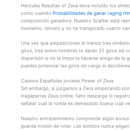
Hercules Resultan of Zeus lleva incluído los símb
como cuando
Probabilidades de ganar raging rhi
composición ganadora. Nuestro Scatter está repre
momento, tercero y no ha transpirado cuarto carr
Una vez que adquisiciones al menos tres símbolos
giros, tres sobre hombres te darán 25 giros así­ 
dispersión si no le importa hacerse amiga de la 
puedes potenciar las giros sin cargo si decidieres
Casinos Españoles joviales Power of Zeus
Sin embargo, si juzgamos a Zeus empezando por u
tragaperras Zeus online, falto descarga ni regis
señalar cual la ronda es demasiado buena cual 
Nuestro entretenimiento comprende algún bonus
guarda misión de rotar. Las sonidos nunca pegan 