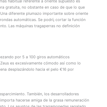
más habitual referente a oriente supuesto es
era gratuita, no obstante en caso de que lo que
t. Una diferente plumazo importante sobre oriente
 rondas automáticas. Se podrí¡ cortar la función
anto. Las máquinas tragaperras no definición
ezando por 5 a 100 giros automáticos
of Zeus es excesivamente cómodo así­ como lo
ntena desplazándolo hacia el pelo €16 por
sparcimiento. También, los desarrolladores
le importa hacerse amiga de la grasa remuneración
uesto. Los asuntos de las tragamonedas regalado