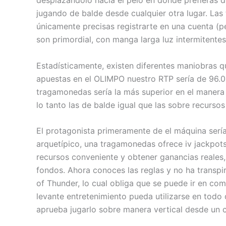
jugando de balde desde cualquier otra lugar. La
únicamente precisas registrarte en una cuenta (p
son primordial, con manga larga luz intermitentes
Estadísticamente, existen diferentes maniobras 
apuestas en el OLIMPO nuestro RTP serí­a de 96.
tragamonedas serí­a la más superior en el mane
lo tanto las de balde igual que las sobre recurso
El protagonista primeramente de el máquina serí­a
arquetípico, una tragamonedas ofrece iv jackpots
recursos conveniente y obtener ganancias reales,
fondos. Ahora conoces las reglas y no ha transp
of Thunder, lo cual obliga que se puede ir en co
levante entretenimiento pueda utilizarse en todo 
aprueba jugarlo sobre manera vertical desde un ce