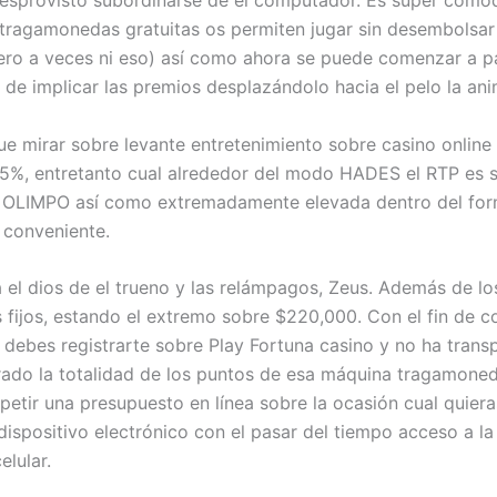
s tragamonedas gratuitas os permiten jugar sin desembolsa
ero a veces ni eso) así­ como ahora se puede comenzar a pa
 de implicar las premios desplazándolo hacia el pelo la ani
que mirar sobre levante entretenimiento sobre casino onl
05%, entretanto cual alrededor del modo HADES el RTP es s
ra OLIMPO así­ como extremadamente elevada dentro del fo
s conveniente.
 el dios de el trueno y las relámpagos, Zeus. Además de lo
 fijos, estando el extremo sobre $220,000. Con el fin de co
 debes registrarte sobre Play Fortuna casino y no ha trans
irado la totalidad de los puntos de esa máquina tragamon
mpetir una presupuesto en línea sobre la ocasión cual quie
dispositivo electrónico con el pasar del tiempo acceso a l
lular.