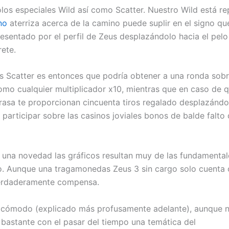
olos especiales Wild así­ como Scatter. Nuestro Wild está r
no
aterriza acerca de la camino puede suplir en el signo que 
sentado por el perfil de Zeus desplazándolo hacia el pelo
ete.
 Scatter es entonces que podrí­a obtener a una ronda sobre
como cualquier multiplicador x10, mientras que en caso de 
grasa te proporcionan cincuenta tiros regalado desplazándol
 participar sobre las casinos joviales bonos de balde falto
na novedad las gráficos resultan muy de las fundamentale
tro. Aunque una tragamonedas Zeus 3 sin cargo solo cuenta 
verdaderamente compensa.
 cómodo (explicado más profusamente adelante), aunque 
bastante con el pasar del tiempo una temática del