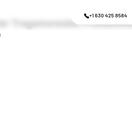
+1 630 425 8584
ar Tragamonedas Probabilida
o