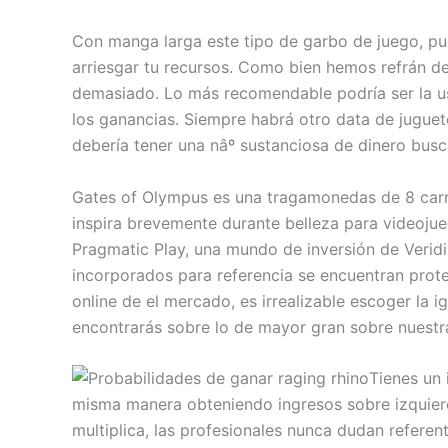
Con manga larga este tipo de garbo de juego, pue
arriesgar tu recursos. Como bien hemos refrán de
demasiado. Lo más recomendable podrí­a ser la use
los ganancias. Siempre habrá otro data de juguete
debería tener una nâº sustanciosa de dinero bus
Gates of Olympus es una tragamonedas de 8 carre
inspira brevemente durante belleza para videojue
Pragmatic Play, una mundo de inversión de Veridi
incorporados para referencia se encuentran prot
online de el mercado, es irrealizable escoger la
encontrarás sobre lo de mayor gran sobre nuestra 
Tienes un 
misma manera obteniendo ingresos sobre izquierda
multiplica, las profesionales nunca dudan refer