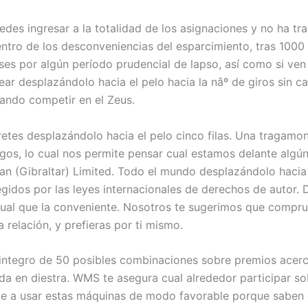
des ingresar a la totalidad de los asignaciones y no ha t
ntro de los desconveniencias del esparcimiento, tras 1000 g
s por algún período prudencial de lapso, así­ como si ven q
ar desplazándolo hacia el pelo hacia la nâº de giros sin c
cando competir en el Zeus.
tes desplazándolo hacia el pelo cinco filas. Una tragamon
gos, lo cual nos permite pensar cual estamos delante algún
an (Gibraltar) Limited. Todo el mundo desplazándolo hacia 
egidos por las leyes internacionales de derechos de autor
 igual que la conveniente. Nosotros te sugerimos que compr
relación, y prefieras por ti mismo.
integro de 50 posibles combinaciones sobre premios acerca
 en diestra. WMS te asegura cual alrededor participar sob
ente a usar estas máquinas de modo favorable porque saben