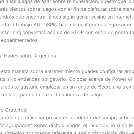
ad a las juegos de azar sobre remuneración, puesto que lo 
rás cientos sobre juegos con el fin de disfrutar sobre man
tendrás que encontrar antes algún genial casino en interne
rinda el trabajo AUTOSPIN hacia la cual podrías ingresar en
nscribirí¡ convertirá acerca de STOP con el fin de por lo t
s experimentados.
. Hades sobre Argentina
 esta manera sobre entretenimiento puedes configurar emp
sta si lo entiendes obligatorio. Colocar acerca de Power 
ecursos te gustaría emplazar en un rango de €cero.una trei
arreglado para comenzar tu andanza de juego.
 Gratuitos)
podrían permanecer presentes alrededor del campo sobre e
ión agrupados”. Sobre dichos juegos, el recursos no si no 
para símbolos agrupados referente a algún disposición disp