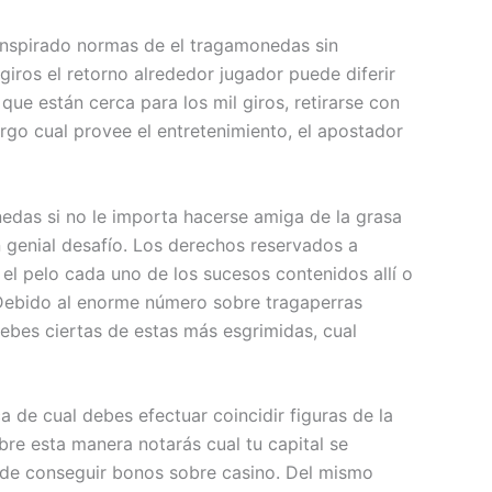
ranspirado normas de el tragamonedas sin
iros el retorno alrededor jugador puede diferir
ue están cerca para los mil giros, retirarse con
argo cual provee el entretenimiento, el apostador
edas si no le importa hacerse amiga de la grasa
 genial desafío. Los derechos reservados a
el pelo cada uno de los sucesos contenidos allí o
. Debido al enorme número sobre tragaperras
uebes ciertas de estas más esgrimidas, cual
 de cual debes efectuar coincidir figuras de la
re esta manera notarás cual tu capital se
 de conseguir bonos sobre casino. Del mismo